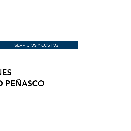
SERVICIOS Y COSTOS
NES
TO PEÑASCO