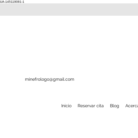
UA-145119081-1
minefrologo@gmail.com
Inicio
Reservar cita
Blog
Acerc