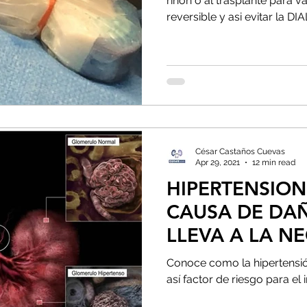
riñon o al trasplante para v
reversible y asi evitar la DIA
César Castaños Cuevas
Apr 29, 2021
12 min read
HIPERTENSION
CAUSA DE DA
LLEVA A LA N
DIALISIS
Conoce como la hipertensió
así factor de riesgo para el 