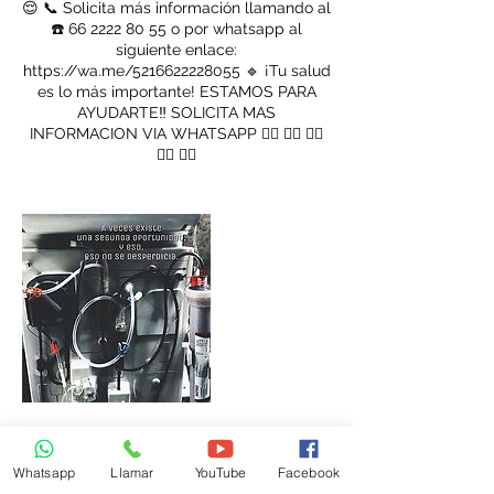
😌 📞 Solicita más información llamando al
☎️ 66 2222 80 55 o por whatsapp al
siguiente enlace:
https://wa.me/5216622228055 🔹 ¡Tu salud
es lo más importante! ESTAMOS PARA
AYUDARTE‼️ SOLICITA MAS
INFORMACION VIA WHATSAPP 👇🏽 👇🏽 👇🏽
👇🏽 👇🏽
Datos de contacto
Whatsapp
Llamar
YouTube
Facebook