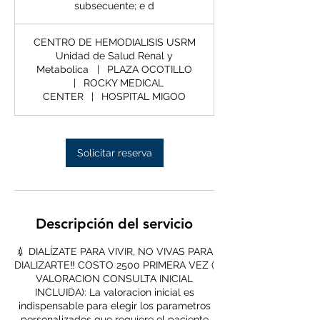
y
subsecuente; e d
i
2300
subsecuente;
n
e
d
CENTRO DE HEMODIALISIS USRM
Unidad de Salud Renal y
Metabolica
|
PLAZA OCOTILLO
|
ROCKY MEDICAL
CENTER
|
HOSPITAL MIGOO
Solicitar reserva
Descripción del servicio
💉 DIALÍZATE PARA VIVIR, NO VIVAS PARA
DIALIZARTE‼️ COSTO 2500 PRIMERA VEZ (
VALORACION CONSULTA INICIAL
INCLUIDA): La valoracion inicial es
indispensable para elegir los parametros
personalizados que requiere el paciente