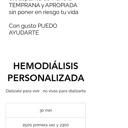
TEMPRANA y APROPIADA
sin poner en riesgo tu vida
Con gusto PUEDO
AYUDARTE
HEMODIÁLISIS
PERSONALIZADA
Dialízate para vivir , no vivas para dializarte
30 min
3
0
2500
primera
2500 primera vez y 2300
vez
m