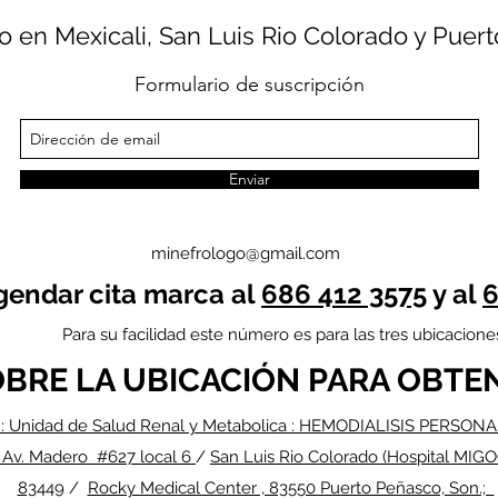
o en Mexicali, San Luis Rio Colorado y Puer
Formulario de suscripción
Enviar
minefrologo@gmail.com
gendar cita marca al
686 412 3575
y al
6
Para su facilidad este número es para las tres ubicacione
OBRE LA UBICACIÓN PARA OBTE
: Unidad de Salud Renal y Metabolica : HEMODIALISIS PERSONAL
 Av. Madero #627 local 6
/
San Luis Rio Colorado (Hospital MIGO
83
449 /
Rocky Medical Center , 83550 Puerto Peñasco, Son.;