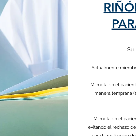
RIÑÓ
PAR
Su 
Actualmente miembro
-Mi meta en el pacien
manera temprana (ant
-Mi meta en el pacien
evitando el rechazo del
para la realización de