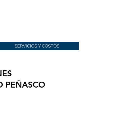
SERVICIOS Y COSTOS
NES
TO PEÑASCO