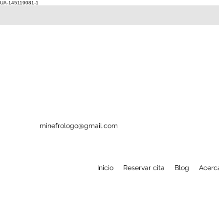
UA-145119081-1
minefrologo@gmail.com
Inicio
Reservar cita
Blog
Acerc