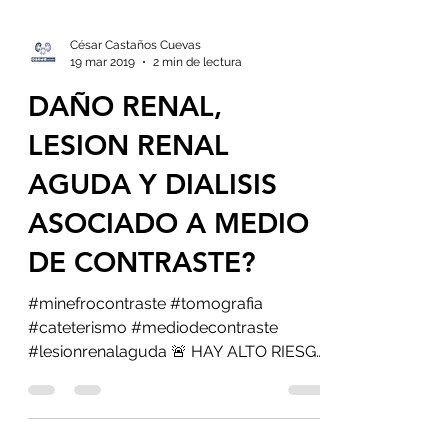
César Castaños Cuevas
19 mar 2019
2 min de lectura
DAÑO RENAL,
LESION RENAL
AGUDA Y DIALISIS
ASOCIADO A MEDIO
DE CONTRASTE?
#minefrocontraste #tomografia
#cateterismo #mediodecontraste
#lesionrenalaguda 🚨 HAY ALTO RIESGO
DE#INSUFICIENCIA_RENAL CON EL
USO DE...