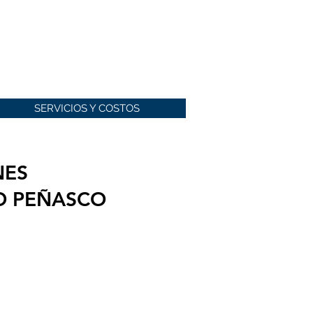
SERVICIOS Y COSTOS
NES
TO PEÑASCO