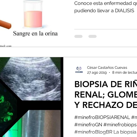
Conoce esta enfermedad que
pudiendo llevar a DIALISIS
César Castaños Cuevas
27 ago 2019
8 min de lectu
BIOPSIA DE R
RENAL; GLOME
Y RECHAZO DE
#minefroBIOPSIARENAL #m
#minefroGN #minefrobiops
#minefroBlogBR La biopsia r