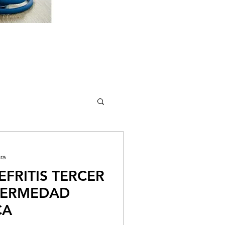
ura
FRITIS TERCER
FERMEDAD
CA