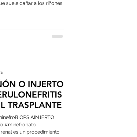
 suele dañar a los riñones,
ra
IÑÓN O INJERTO
RULONEFRITIS
L TRASPLANTE
inefroBIOPSIAINJERTO
ia #minefropato
enal es un procedimiento...