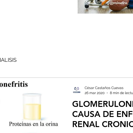
ALISIS
César Castaños Cuevas
26 mar 2020
8 min de lect
GLOMERULONE
CAUSA DE EN
RENAL CRONI