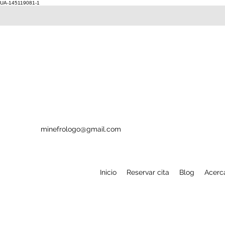
UA-145119081-1
minefrologo@gmail.com
Inicio
Reservar cita
Blog
Acerc