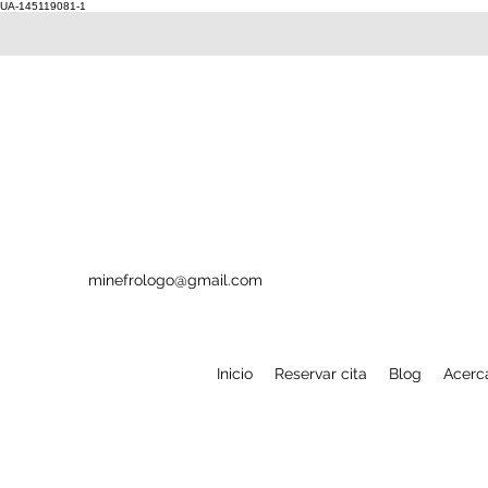
UA-145119081-1
minefrologo@gmail.com
Inicio
Reservar cita
Blog
Acerc