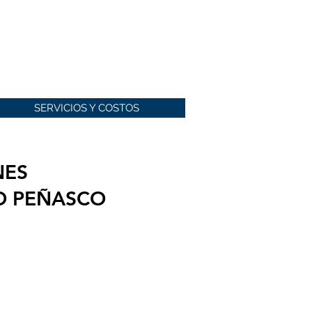
SERVICIOS Y COSTOS
NES
TO PEÑASCO