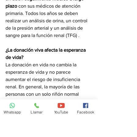
plazo
 con sus médicos de atención 
primaria. Todos los años se deben 
realizar un análisis de orina, un control 
de la presión arterial y un análisis de 
sangre para la función renal 
(TFG)
 .
¿La donación viva afecta la esperanza 
de vida?
La donación en vida no cambia la 
esperanza de vida y no parece 
aumentar el riesgo de insuficiencia 
renal. En general, la mayoría de las 
personas con un solo riñón normal 
tienen pocos o ningún problema; sin 
embargo, siempre debe hablar con su 
Whatsapp
Llamar
YouTube
Facebook
equipo de trasplante sobre los riesgos 
involucrados en la donación. Algunos 
estudios informan que los donantes 