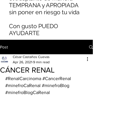
TEMPRANA y APROPIADA
sin poner en riesgo tu vida
Con gusto PUEDO
AYUDARTE
Post
César Castaños Cuevas
Apr 26, 2021
9 min read
CÁNCER RENAL
#RenalCarcinoma
#CancerRenal
#minefroCaRenal
#minefroBlog
#minefroBlogCaRenal