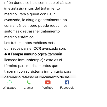
riñón donde se ha diseminado el cáncer 
(metástasis) antes del tratamiento 
médico. Para alguien con CCR 
avanzado, la cirugía generalmente no 
cura el cáncer, pero puede reducir los 
síntomas o retrasar el tratamiento 
médico sistémico.
Los tratamientos médicos más 
utilizados para el CCR avanzado son:
● ●
Terapia inmunológica (también 
llamada inmunoterapia)
 : este es el 
término para medicamentos que 
trabajan con su sistema inmunitario para 
detener o retrasar el crecimiento de las 
células cancerosas. Actualmente, los 
Whatsapp
Llamar
YouTube
Facebook
medicamentos aprobados incluyen 
ipilimumab
 (un "inhibidor de punto de 
control anti-CTLA-4") y 
nivolumab
 , 
pembrolizumab
 y 
avelumab