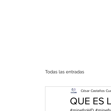
Todas las entradas
César Castaños Cu
QUE ES 
#minefroHD
#minefr