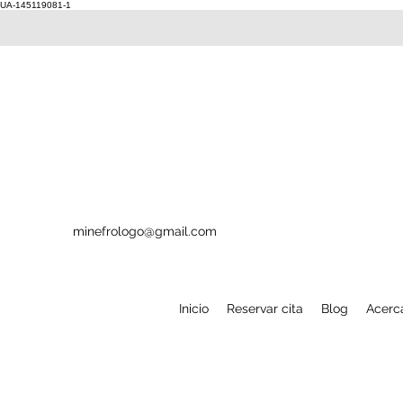
UA-145119081-1
minefrologo@gmail.com
Inicio
Reservar cita
Blog
Acerc