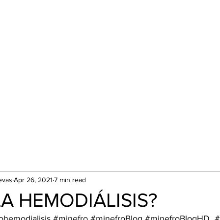
evas
Apr 26, 2021
7 min read
LA HEMODIÁLISIS?
ohemodialisis
#minefro
#minefroBlog
#minefroBlogHD
#